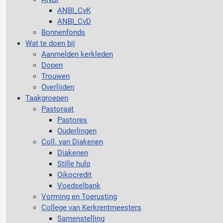
ANBI_CvK
ANBI_CvD
Bonnenfonds
Wat te doen bij
Aanmelden kerkleden
Dopen
Trouwen
Overlijden
Taakgroepen
Pastoraat
Pastores
Ouderlingen
Coll. van Diakenen
Diakenen
Stille hulp
Oikocredit
Voedselbank
Vorming en Toerusting
College van Kerkrentmeesters
Samenstelling