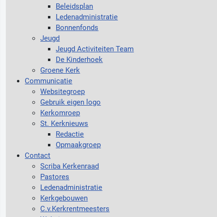
Beleidsplan
Ledenadministratie
Bonnenfonds
Jeugd
Jeugd Activiteiten Team
De Kinderhoek
Groene Kerk
Communicatie
Websitegroep
Gebruik eigen logo
Kerkomroep
St. Kerknieuws
Redactie
Opmaakgroep
Contact
Scriba Kerkenraad
Pastores
Ledenadministratie
Kerkgebouwen
C.v.Kerkrentmeesters