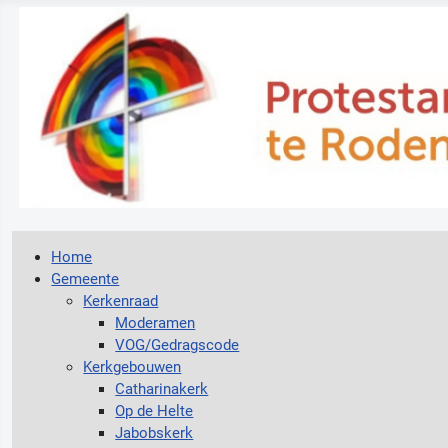
Home
Gemeente
Kerkenraad
Moderamen
VOG/Gedragscode
Kerkgebouwen
Catharinakerk
Op de Helte
Jabobskerk