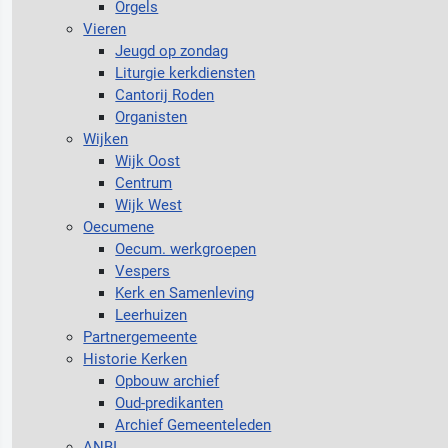
Orgels
Vieren
Jeugd op zondag
Liturgie kerkdiensten
Cantorij Roden
Organisten
Wijken
Wijk Oost
Centrum
Wijk West
Oecumene
Oecum. werkgroepen
Vespers
Kerk en Samenleving
Leerhuizen
Partnergemeente
Historie Kerken
Opbouw archief
Oud-predikanten
Archief Gemeenteleden
ANBI