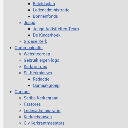
Beleidsplan
Ledenadministratie
Bonnenfonds
Jeugd
Jeugd Activiteiten Team
De Kinderhoek
Groene Kerk
Communicatie
Websitegroep
Gebruik eigen logo
Kerkomroep
St. Kerknieuws
Redactie
Opmaakgroep
Contact
Scriba Kerkenraad
Pastores
Ledenadministratie
Kerkgebouwen
C.v.Kerkrentmeesters