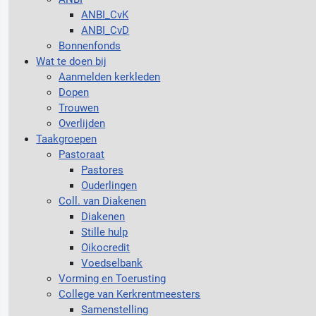
ANBI_CvK
ANBI_CvD
Bonnenfonds
Wat te doen bij
Aanmelden kerkleden
Dopen
Trouwen
Overlijden
Taakgroepen
Pastoraat
Pastores
Ouderlingen
Coll. van Diakenen
Diakenen
Stille hulp
Oikocredit
Voedselbank
Vorming en Toerusting
College van Kerkrentmeesters
Samenstelling