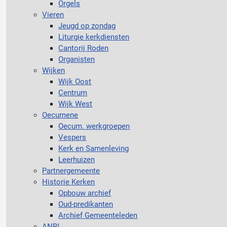
Orgels
Vieren
Jeugd op zondag
Liturgie kerkdiensten
Cantorij Roden
Organisten
Wijken
Wijk Oost
Centrum
Wijk West
Oecumene
Oecum. werkgroepen
Vespers
Kerk en Samenleving
Leerhuizen
Partnergemeente
Historie Kerken
Opbouw archief
Oud-predikanten
Archief Gemeenteleden
ANBI