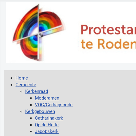
Home
Gemeente
Kerkenraad
Moderamen
VOG/Gedragscode
Kerkgebouwen
Catharinakerk
Op de Helte
Jabobskerk