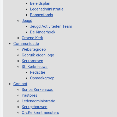
Beleidsplan
Ledenadministratie
Bonnenfonds
Jeugd
Jeugd Activiteiten Team
De Kinderhoek
Groene Kerk
Communicatie
Websitegroep
Gebruik eigen logo
Kerkomroep
St. Kerknieuws
Redactie
Opmaakgroep
Contact
Scriba Kerkenraad
Pastores
Ledenadministratie
Kerkgebouwen
C.v.Kerkrentmeesters