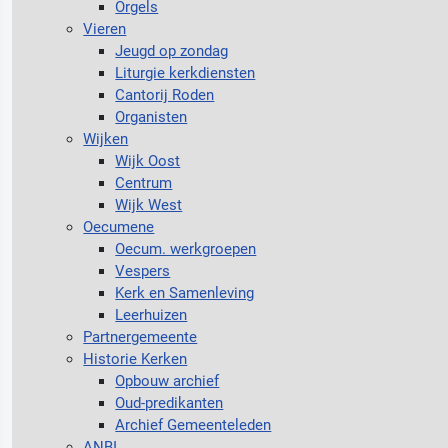
Orgels
Vieren
Jeugd op zondag
Liturgie kerkdiensten
Cantorij Roden
Organisten
Wijken
Wijk Oost
Centrum
Wijk West
Oecumene
Oecum. werkgroepen
Vespers
Kerk en Samenleving
Leerhuizen
Partnergemeente
Historie Kerken
Opbouw archief
Oud-predikanten
Archief Gemeenteleden
ANBI