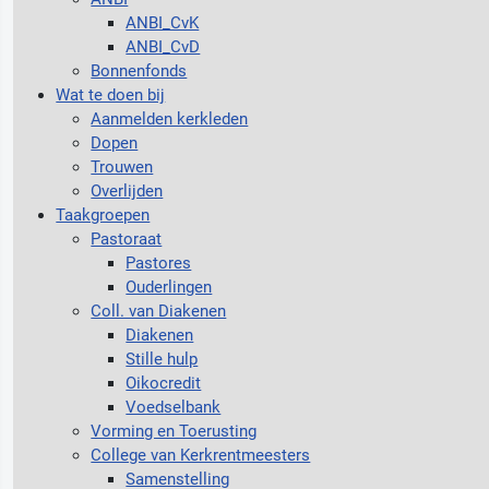
ANBI_CvK
ANBI_CvD
Bonnenfonds
Wat te doen bij
Aanmelden kerkleden
Dopen
Trouwen
Overlijden
Taakgroepen
Pastoraat
Pastores
Ouderlingen
Coll. van Diakenen
Diakenen
Stille hulp
Oikocredit
Voedselbank
Vorming en Toerusting
College van Kerkrentmeesters
Samenstelling