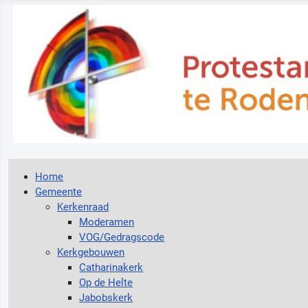
Home
Gemeente
Kerkenraad
Moderamen
VOG/Gedragscode
Kerkgebouwen
Catharinakerk
Op de Helte
Jabobskerk