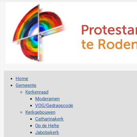
Home
Gemeente
Kerkenraad
Moderamen
VOG/Gedragscode
Kerkgebouwen
Catharinakerk
Op de Helte
Jabobskerk