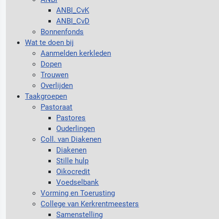
ANBI_CvK
ANBI_CvD
Bonnenfonds
Wat te doen bij
Aanmelden kerkleden
Dopen
Trouwen
Overlijden
Taakgroepen
Pastoraat
Pastores
Ouderlingen
Coll. van Diakenen
Diakenen
Stille hulp
Oikocredit
Voedselbank
Vorming en Toerusting
College van Kerkrentmeesters
Samenstelling