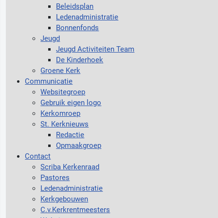
Beleidsplan
Ledenadministratie
Bonnenfonds
Jeugd
Jeugd Activiteiten Team
De Kinderhoek
Groene Kerk
Communicatie
Websitegroep
Gebruik eigen logo
Kerkomroep
St. Kerknieuws
Redactie
Opmaakgroep
Contact
Scriba Kerkenraad
Pastores
Ledenadministratie
Kerkgebouwen
C.v.Kerkrentmeesters