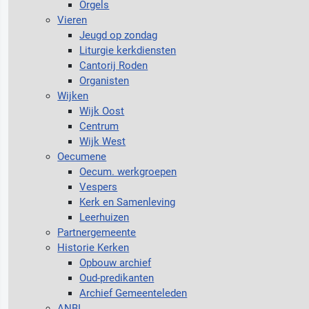
Orgels
Vieren
Jeugd op zondag
Liturgie kerkdiensten
Cantorij Roden
Organisten
Wijken
Wijk Oost
Centrum
Wijk West
Oecumene
Oecum. werkgroepen
Vespers
Kerk en Samenleving
Leerhuizen
Partnergemeente
Historie Kerken
Opbouw archief
Oud-predikanten
Archief Gemeenteleden
ANBI